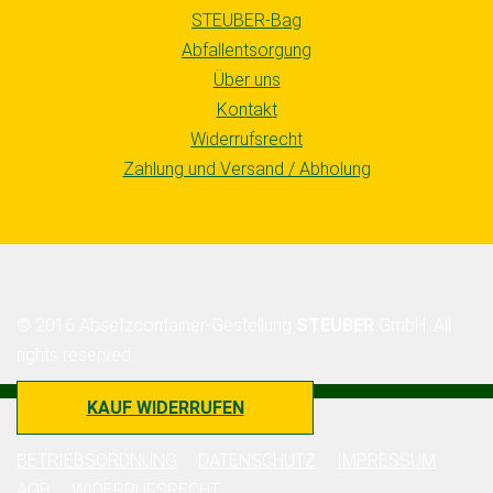
STEUBER-Bag
Abfallentsorgung
Über uns
Kontakt
Widerrufsrecht
Zahlung und Versand / Abholung
© 2016 Absetzcontainer-Gestellung
STEUBER
GmbH. All
rights reserved.
KAUF WIDERRUFEN
BETRIEBSORDNUNG
DATENSCHUTZ
IMPRESSUM
AGB
WIDERRUFSRECHT