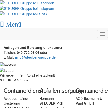
Menü
Tog
nav
Anfragen und Beratung direkt unter:
Telefon:
040-732 06 06
oder
E-Mail:
info@steuber-gruppe.de
Wir geben Ihrem Abfall eine Zukunft
STEUBER
Gruppe
Containerdienst:
Abfallentsorgung:
Containerdie
Absetzcontainer-
Hermann
ACD
Seemann &
Gestellung
STEUBER
Müll-
Paul GmbH
STEUBER
GmbH
Container GmbH