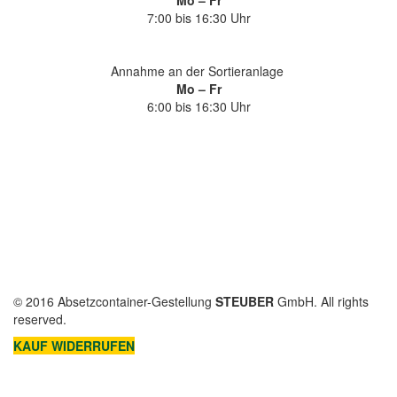
7:00 bis 16:30 Uhr
Annahme an der Sortieranlage
Mo – Fr
6:00 bis 16:30 Uhr
Nach oben
Startseite
Container
STEUBER-Bag
Abfallentsorgung
Über uns
Kontakt
Widerrufsrecht
Zahlung und Versand / Abholung
© 2016 Absetzcontainer-Gestellung
STEUBER
GmbH. All rights
reserved.
KAUF WIDERRUFEN
BETRIEBSORDNUNG
DATENSCHUTZ
IMPRESSUM
AGB
WIDERRUFSRECHT