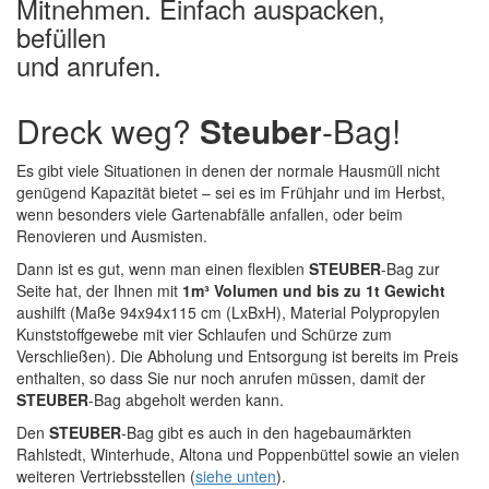
Mitnehmen. Einfach auspacken,
befüllen
und anrufen.
Dreck weg?
Steuber
-Bag!
Es gibt viele Situationen in denen der normale Hausmüll nicht
genügend Kapazität bietet – sei es im Frühjahr und im Herbst,
wenn besonders viele Gartenabfälle anfallen, oder beim
Renovieren und Ausmisten.
Dann ist es gut, wenn man einen flexiblen
STEUBER
-Bag zur
Seite hat, der Ihnen mit
1m³ Volumen und bis zu 1t Gewicht
aushilft (Maße 94x94x115 cm (LxBxH), Material Polypropylen
Kunststoffgewebe mit vier Schlaufen und Schürze zum
Verschließen). Die Abholung und Entsorgung ist bereits im Preis
enthalten, so dass Sie nur noch anrufen müssen, damit der
STEUBER
-Bag abgeholt werden kann.
Den
STEUBER
-Bag gibt es auch in den hagebaumärkten
Rahlstedt, Winterhude, Altona und Poppenbüttel sowie an vielen
weiteren Vertriebsstellen (
siehe unten
).